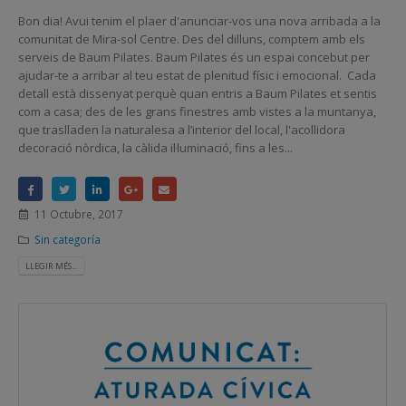
Bon dia! Avui tenim el plaer d'anunciar-vos una nova arribada a la
comunitat de Mira-sol Centre. Des del dilluns, comptem amb els
serveis de Baum Pilates. Baum Pilates és un espai concebut per
ajudar-te a arribar al teu estat de plenitud físic i emocional. Cada
detall està dissenyat perquè quan entris a Baum Pilates et sentis
com a casa; des de les grans finestres amb vistes a la muntanya,
que traslladen la naturalesa a l’interior del local, l'acollidora
decoració nòrdica, la càlida il·luminació, fins a les...
11 Octubre, 2017
Sin categoría
LLEGIR MÉS...