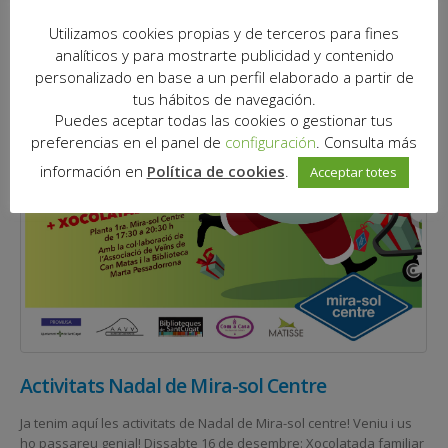
Utilizamos cookies propias y de terceros para fines
analíticos y para mostrarte publicidad y contenido
personalizado en base a un perfil elaborado a partir de
tus hábitos de navegación.
Puedes aceptar todas las cookies o gestionar tus
preferencias en el panel de
configuración
. Consulta más
información en
Política de cookies
.
Acceptar totes
Activitats Nadal de Mira-sol Centre
Ja tenim aquí les activitats de Nadal de Mira-sol centre! Veniu i us
ho passareu genial! Dissabte 16 de desembre: Xocolatada familiar