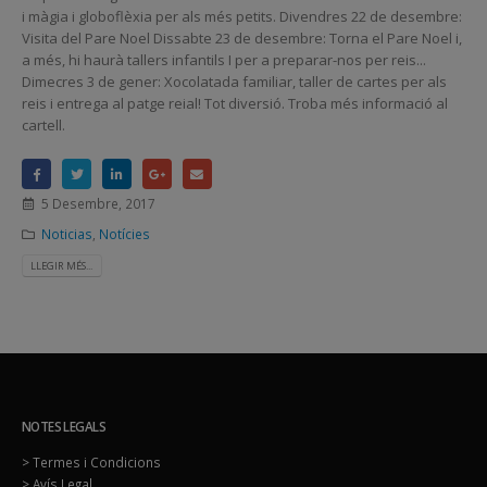
i màgia i globoflèxia per als més petits. Divendres 22 de desembre:
Visita del Pare Noel Dissabte 23 de desembre: Torna el Pare Noel i,
a més, hi haurà tallers infantils I per a preparar-nos per reis...
Dimecres 3 de gener: Xocolatada familiar, taller de cartes per als
reis i entrega al patge reial! Tot diversió. Troba més informació al
cartell.
5 Desembre, 2017
Noticias
,
Notícies
LLEGIR MÉS...
NOTES LEGALS
> Termes i Condicions
> Avís Legal