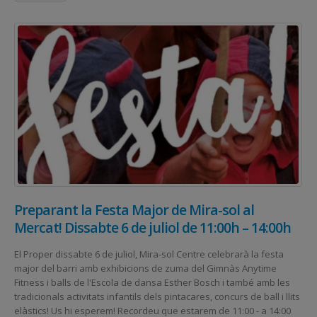
Preparant la Festa Major de Mira-sol al
Mercat! Dissabte 6 de juliol de 11:00h – 14:00h
El Proper dissabte 6 de juliol, Mira-sol Centre celebrarà la festa
major del barri amb exhibicions de zuma del Gimnàs Anytime
Fitness i balls de l'Escola de dansa Esther Bosch i també amb les
tradicionals activitats infantils dels pintacares, concurs de ball i llits
elàstics! Us hi esperem! Recordeu que estarem de 11:00 - a 14:00