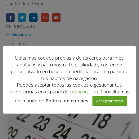
gaudint de la Festa!
18 Juny, 2019
Sin categoría
LLEGIR MÉS...
Utilizamos cookies propias y de terceros para fines
analíticos y para mostrarte publicidad y contenido
personalizado en base a un perfil elaborado a partir de
tus hábitos de navegación.
Puedes aceptar todas las cookies o gestionar tus
preferencias en el panel de
configuración
. Consulta más
información en
Política de cookies
.
Acceptar totes