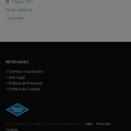
2 Agost, 2021
Sin categoría
LLEGIR MÉS...
NOTES LEGALS
> Termes i Condicions
> Avís Legal
> Política de Privacitat
> Política de Cookies
© Copyright 2021. Mira-Sol Centre by DesignStore |
Legal
|
Privacitat
|
Cookies