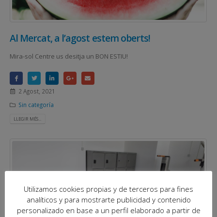
Al Mercat, a l’agost estem oberts!
Mira-sol Centre us desitja un BON ESTIU!
2 Agost, 2021
Sin categoría
LLEGIR MÉS...
Utilizamos cookies propias y de terceros para fines
analíticos y para mostrarte publicidad y contenido
personalizado en base a un perfil elaborado a partir de