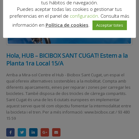
tus hábitos de navegación.
Puedes aceptar todas las cookies o gestionar tus
preferencias en el panel de
configuración
. Consulta más
información en
Política de cookies
.
Acceptar totes
Hola, HUB – BICIBOX SANT CUGAT! Estem a la
Planta 1ra Local 15/A
Arriba a Mira-sol Centre el Hub - Bicibox Sant Cugat, un espai el
qual ofereix alternatives sostenibles a la mobilitat. Compta amb
diferents aparcaments, eines per reparar i zones per carregar les
bicicletes. També disposa de dos tricicles de càrrega compartits.
Sant Cugat és una de les 6 ciutats europees en implementar
aquest servei que té com objectiu fomentar la intermodalitat entre
la bicicleta i el tren. Per a més informació: www.bicibox.cat / 93 480
15 59