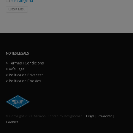
Sin categoría
LLEGIR MÉS...
NOTES LEGALS
> Termes i Condicions
> Avís Legal
> Política de Privacitat
> Política de Cookies
© Copyright 2021. Mira-Sol Centre by DesignStore |
Legal
|
Privacitat
|
Cookies