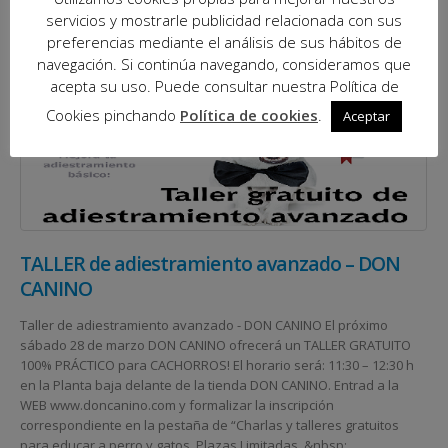
servicios y mostrarle publicidad relacionada con sus
preferencias mediante el análisis de sus hábitos de
navegación. Si continúa navegando, consideramos que
acepta su uso. Puede consultar nuestra Política de
Cookies pinchando
Política de cookies
.
Aceptar
TALLER de adiestramiento avanzado – DON
CANINO
Taller de adiestramiento avanzado - DON CANINO El próximo
sábado 28 de marzo DON CANINO ofrecerá un TALLER GRATUITO
100% PRÁCTICO para CACHORROS! El horario será: 11:30 – 12:30 h
en la Planta baja delante de la tienda DON CANINO. Entrad a la
WEB www.doncanino.com y formalizar la inscripción
correspondiente en la pestaña de “Charlas y talleres gratuitos
para educar a perro y gatos. Plazas Limitadas. &nbsp;