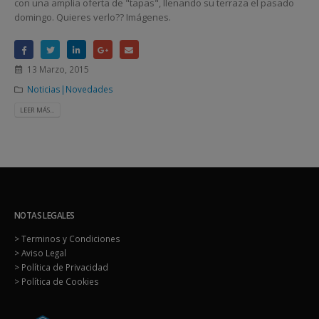
con una amplia oferta de "tapas", llenando su terraza el pasado
domingo. Quieres verlo?? Imágenes.
13 Marzo, 2015
Noticias|Novedades
LEER MÁS...
NOTAS LEGALES
> Terminos y Condiciones
> Aviso Legal
> Política de Privacidad
> Política de Cookies