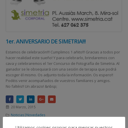
1er. ANIVERSARIO DE SIMETRIA!!!
Estamos de celebración!!! Cumplimos 1 añito!!! Gracias a todos por
hacer realidad este sueño! Y para celebrarlo, brindaremos con
cava y celebraremos el 1er Concurso de Fotografía de Simetria. Al
ganador se le obsequiará con una sesión de terapia que podrá
escoger él mismo. Os adjunto toda la información. Os espero!!
Podéis venir acompañados de vuestros familiares y amigos.
No faltéis!! Un abrazo! &nbsp;
20 Marzo, 2015
Noticias|Novedades
LEER MÁS...
Utilizamos cookies propias para mejorar nuestros