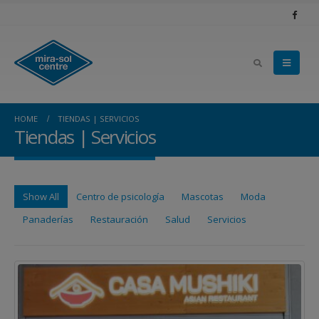
HOME
TIENDAS | SERVICIOS
Tiendas | Servicios
Show All
Centro de psicología
Mascotas
Moda
Panaderías
Restauración
Salud
Servicios