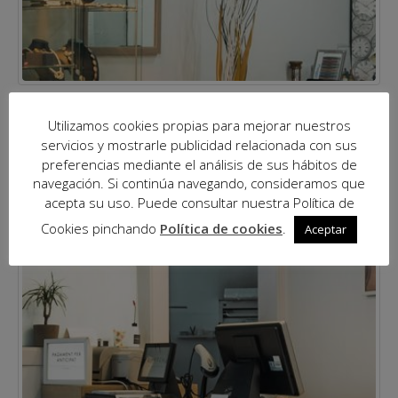
Utilizamos cookies propias para mejorar nuestros
servicios y mostrarle publicidad relacionada con sus
preferencias mediante el análisis de sus hábitos de
navegación. Si continúa navegando, consideramos que
acepta su uso. Puede consultar nuestra Política de
Cookies pinchando
Política de cookies
.
Aceptar