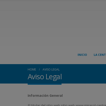
INICIO
LA CENT
HOME
AVISO LEGAL
Aviso Legal
Información General
El titular del sitio web sitio web www.mirasol-cen