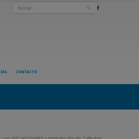
IAS
CONTACTO
e, con NIF H65166985 y domicilio sito en Calle Pza.