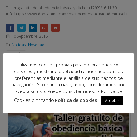
Taller gratuito de obediencia básica y clicker (17/09/16 11:30)
Info:https://www.doncanino.com/inscripciones-actividad-mirasol1
10 Septiembre, 2016
Noticias|Novedades
LEER MÁS...
Utilizamos cookies propias para mejorar nuestros
servicios y mostrarle publicidad relacionada con sus
preferencias mediante el análisis de sus hábitos de
navegación. Si continúa navegando, consideramos que
acepta su uso. Puede consultar nuestra Política de
Cookies pinchando
Política de cookies
.
Aceptar