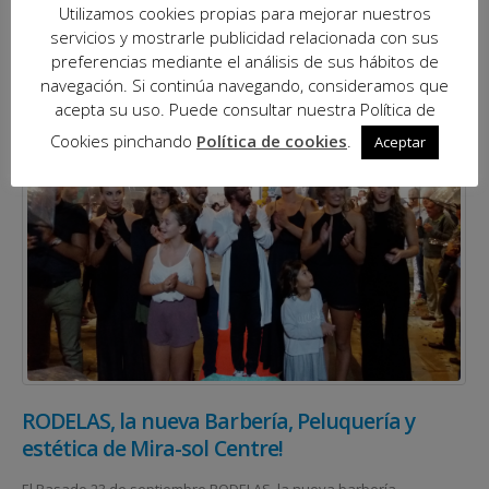
LEER MÁS...
Utilizamos cookies propias para mejorar nuestros
servicios y mostrarle publicidad relacionada con sus
preferencias mediante el análisis de sus hábitos de
navegación. Si continúa navegando, consideramos que
acepta su uso. Puede consultar nuestra Política de
Cookies pinchando
Política de cookies
.
Aceptar
RODELAS, la nueva Barbería, Peluquería y
estética de Mira-sol Centre!