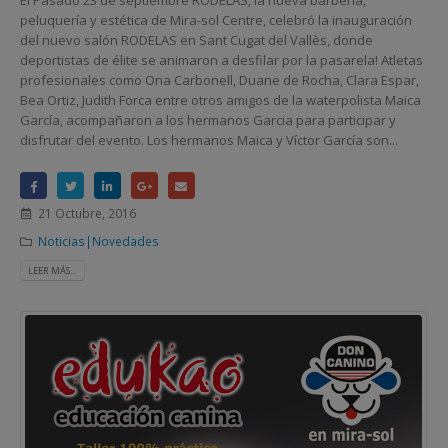
El Pasado 23 de septiembre RODELAS, la nueva barbería,
peluquería y estética de Mira-sol Centre, celebró la inauguración
del nuevo salón RODELAS en Sant Cugat del Vallès, donde
deportistas de élite se animaron a desfilar por la pasarela! Atletas
profesionales como Ona Carbonell, Duane de Rocha, Clara Espar,
Bea Ortiz, Judith Forca entre otros amigos de la waterpolista Maica
García, acompañaron a los hermanos Garcia para participar y
disfrutar del evento. Los hermanos Maica y Víctor García son...
21 Octubre, 2016
Noticias|Novedades
LEER MÁS...