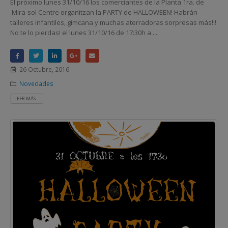
El próximo lunes 31/10/16 los comerciantes de la Planta 1ra. de
Mira-sol Centre organitzan la PARTY de HALLOWEEN! Habrán
talleres infantiles, gimcana y muchas aterradoras sorpresas más!!!
No te lo pierdas! el lunes 31/10/16 de 17:30h a ....
26 Octubre, 2016
Novedades
LEER MÁS...