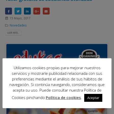
15 Mayo, 2017
Novedades
LEER MÁS...
Utilizamos cookies propias para mejorar nuestros
servicios y mostrarle publicidad relacionada con sus
preferencias mediante el análisis de sus hábitos de
navegación. Si continúa navegando, consideramos que
acepta su uso. Puede consultar nuestra Política de
Cookies pinchando
Política de cookies
.
Aceptar