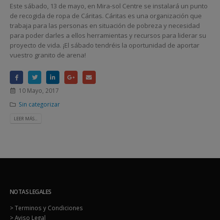
Este sábado, 13 de mayo, en Mira-sol Centre se instalará un punto
de recogida de ropa de Cáritas. Cáritas es una organización que
trabaja para las personas en situación de pobreza y necesidad
para poder darles a ellos herramientas y recursos para liderar su
proyecto de vida. ¡El sábado tendréis la oportunidad de aportar
vuestro granito de arena!
10 Mayo, 2017
Sin categorizar
LEER MÁS...
NOTAS LEGALES
> Terminos y Condiciones
> Aviso Legal