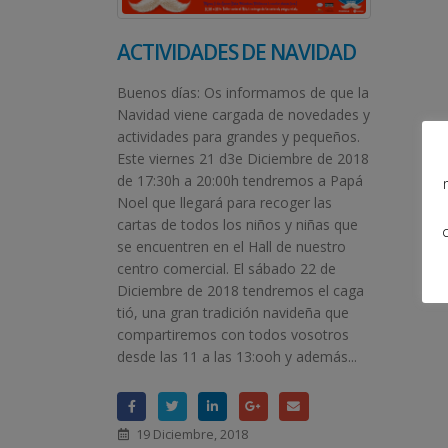
ACTIVIDADES DE NAVIDAD
Buenos días: Os informamos de que la
Navidad viene cargada de novedades y
actividades para grandes y pequeños.
Este viernes 21 d3e Diciembre de 2018
de 17:30h a 20:00h tendremos a Papá
Noel que llegará para recoger las
cartas de todos los niños y niñas que
se encuentren en el Hall de nuestro
centro comercial. El sábado 22 de
Diciembre de 2018 tendremos el caga
tió, una gran tradición navideña que
compartiremos con todos vosotros
desde las 11 a las 13:ooh y además...
19 Diciembre, 2018