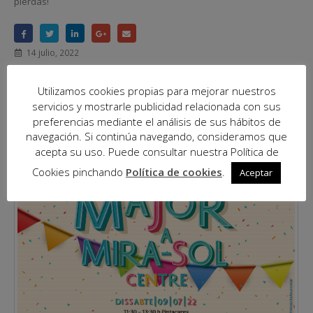
pierdas!
14 julio, 2022
Sin categorizar
Utilizamos cookies propias para mejorar nuestros
LEER MÁS...
servicios y mostrarle publicidad relacionada con sus
preferencias mediante el análisis de sus hábitos de
navegación. Si continúa navegando, consideramos que
acepta su uso. Puede consultar nuestra Política de
Cookies pinchando
Política de cookies
.
Aceptar