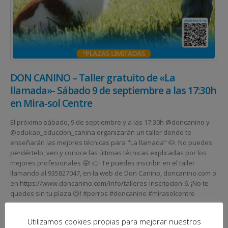
DON CANINO – Taller gratuito de «La
llamada»- Sábado 9 de septiembre a las 17:30h
en Mira-sol Centre
El próximo sábado, 9 de septiembre y a las 17:30h @doncanino y
@edukao_educcion_canina organizarán un taller donde te
enseñarán las mejores técnicas para "La llamada" 🐶. No puedes
perdértelo, ven y conoce las últimas técnicas explicadas por los
mejores profesionales 🤩! 👉 Te puedes inscribir en el taller
llamando al 935827047, en la web de Don Canino, doncanino.com o
en https://www.doncanino.com/info/talleres-inscripcion-6. ¡No te
quedes sin tu plaza 😉! #perros #doncanino #mirasolcentre
Utilizamos cookies propias para mejorar nuestros