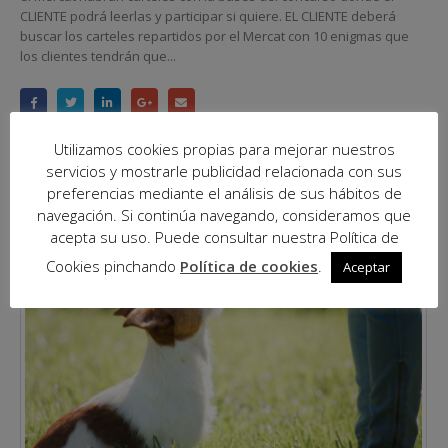
CLIENTE podrá leerlas y participar si quiere. EL CLIENTE deberá
buscar los carteles repartidos por el Mercat con 10 enigmas que
los clientes tendrán que...
13 Noviembre, 2023
Utilizamos cookies propias para mejorar nuestros
Sin categorizar
servicios y mostrarle publicidad relacionada con sus
LEER MÁS...
preferencias mediante el análisis de sus hábitos de
navegación. Si continúa navegando, consideramos que
acepta su uso. Puede consultar nuestra Política de
Cookies pinchando
Política de cookies
.
Aceptar