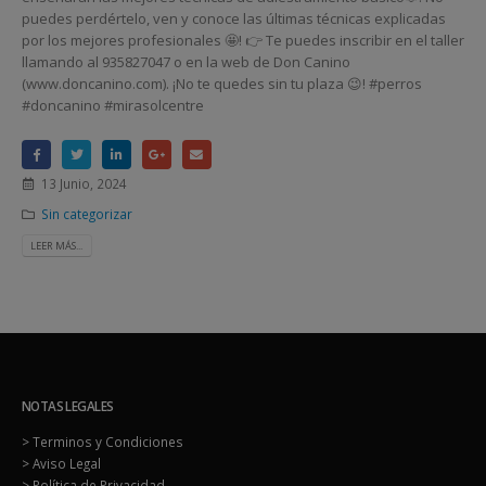
puedes perdértelo, ven y conoce las últimas técnicas explicadas
por los mejores profesionales 🤩! 👉 Te puedes inscribir en el taller
llamando al 935827047 o en la web de Don Canino
(www.doncanino.com). ¡No te quedes sin tu plaza 😉! #perros
#doncanino #mirasolcentre
13 Junio, 2024
Sin categorizar
LEER MÁS...
NOTAS LEGALES
> Terminos y Condiciones
> Aviso Legal
> Política de Privacidad