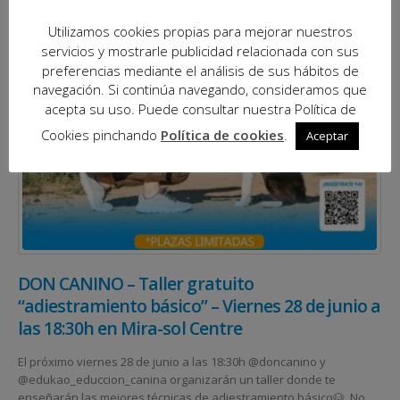
Utilizamos cookies propias para mejorar nuestros
servicios y mostrarle publicidad relacionada con sus
preferencias mediante el análisis de sus hábitos de
navegación. Si continúa navegando, consideramos que
acepta su uso. Puede consultar nuestra Política de
Cookies pinchando
Política de cookies
.
Aceptar
DON CANINO – Taller gratuito
“adiestramiento básico” – Viernes 28 de junio a
las 18:30h en Mira-sol Centre
El próximo viernes 28 de junio a las 18:30h @doncanino y
@edukao_educcion_canina organizarán un taller donde te
enseñarán las mejores técnicas de adiestramiento básico🐶. No