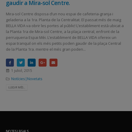
gaudir a Mira-sol Centre.
Mira-sol Centre disposa d’un nou espai de cafeteria-granja i
geladeria a la 1ra. Planta de la Centralitat. El passat més de maig
BELLA VIDA va obrir les portes al públic! L’establiment està ubicat a
la Planta 1ra de Mira-sol Centre, a la plaça central, enfront de la
perruqueria Espai Mèi. L’establiment de BELLA VIDA ofereix un
espai tranquil on els més petits poden gaudir de la plaça Central
de la Planta 1ra. mentre el més gran poden...
1 juliol, 2015
Notícies|Novetats
LLEGIR MÉS...
NOTES LEGALS