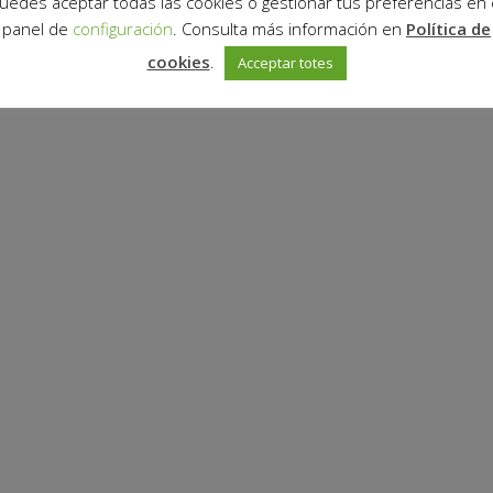
uedes aceptar todas las cookies o gestionar tus preferencias en 
panel de
configuración
. Consulta más información en
Política de
cookies
.
Acceptar totes