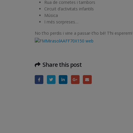
Rua de cornetes i tambors
Circuït d’activitats infantils
Música
I més sorpreses…
No t’ho perdis i vine a passar-t’ho bé! T’hi esperem
Share this post