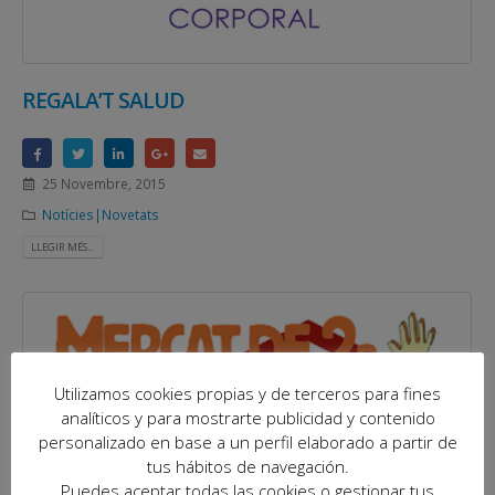
REGALA’T SALUD
25 Novembre, 2015
Notícies|Novetats
LLEGIR MÉS...
Utilizamos cookies propias y de terceros para fines
analíticos y para mostrarte publicidad y contenido
personalizado en base a un perfil elaborado a partir de
tus hábitos de navegación.
Puedes aceptar todas las cookies o gestionar tus