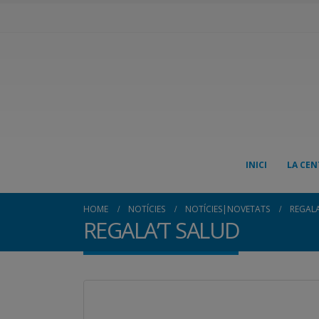
INICI
LA CEN
HOME
NOTÍCIES
NOTÍCIES|NOVETATS
REGALA
REGALA’T SALUD