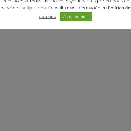
uedes aceptar todas las cookies o gestionar tus preferencias en 
panel de
configuración
. Consulta más información en
Política de
cookies
.
Acceptar totes