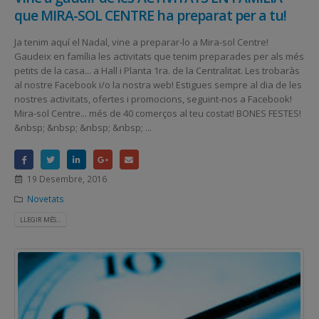
que MIRA-SOL CENTRE ha preparat per a tu!
Ja tenim aquí el Nadal, vine a preparar-lo a Mira-sol Centre!
Gaudeix en família les activitats que tenim preparades per als més
petits de la casa... a Hall i Planta 1ra. de la Centralitat. Les trobaràs
al nostre Facebook i/o la nostra web! Estigues sempre al dia de les
nostres activitats, ofertes i promocions, seguint-nos a Facebook!
Mira-sol Centre... més de 40 comerços al teu costat! BONES FESTES!
&nbsp; &nbsp; &nbsp; &nbsp; ...
19 Desembre, 2016
Novetats
LLEGIR MÉS...