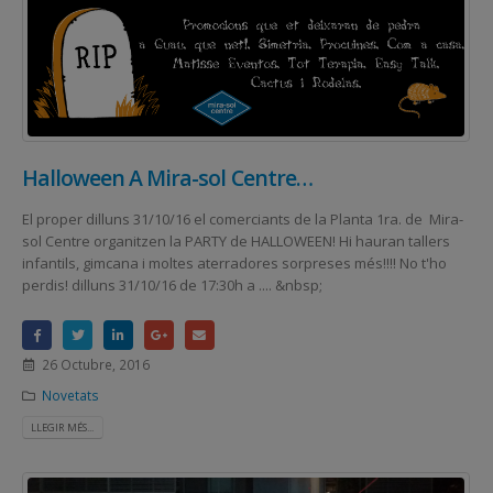
Halloween A Mira-sol Centre…
El proper dilluns 31/10/16 el comerciants de la Planta 1ra. de Mira-
sol Centre organitzen la PARTY de HALLOWEEN! Hi hauran tallers
infantils, gimcana i moltes aterradores sorpreses més!!!! No t'ho
perdis! dilluns 31/10/16 de 17:30h a .... &nbsp;
26 Octubre, 2016
Novetats
LLEGIR MÉS...