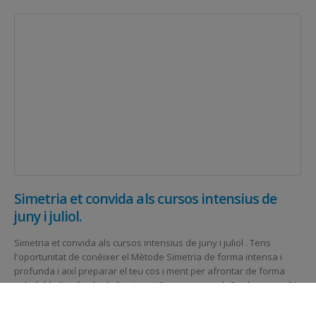
Simetria et convida als cursos intensius de
juny i juliol.
Simetria et convida als cursos intensius de juny i juliol . Tens
l'oportunitat de conèixer el Mètode Simetria de forma intensa i
profunda i així preparar el teu cos i ment per afrontar de forma
saludable l'arribada de l'estiu. a ) Quota mensual : Per la quota d'1
dia per setmana pots venir cada dia. b ) Quota setmanal : Pots
inscriure't per setmanes i venir cada dia . Informa't trucant al