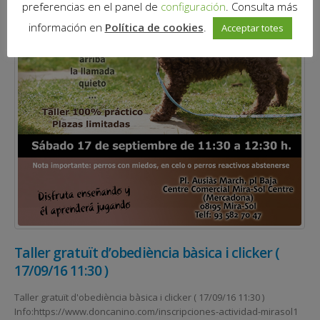
preferencias en el panel de
configuración
. Consulta más
información en
Política de cookies
.
Acceptar totes
Taller gratuït d’obediència bàsica i clicker (
17/09/16 11:30 )
Taller gratuït d'obediència bàsica i clicker ( 17/09/16 11:30 )
Info:https://www.doncanino.com/inscripciones-actividad-mirasol1