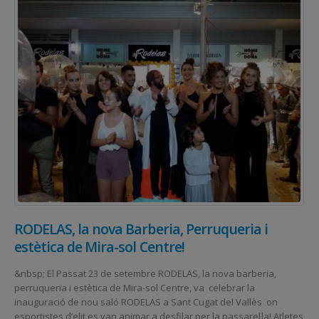
RODELAS, la nova Barberia, Perruqueria i
estètica de Mira-sol Centre!
&nbsp; El Passat 23 de setembre RODELAS, la nova barberia,
perruqueria i estètica de Mira-sol Centre, va celebrar la
inauguració de nou saló RODELAS a Sant Cugat del Vallès on
esportistes d’elit es van animar a desfilar per la passarel·la! Atletes