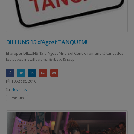
DILLUNS 15 d’Agost TANQUEM!
El proper DILLUNS 15 d'Agost Mira-sol Centre romandrà tancades
les seves instal·lacions. &nbsp; &nbsp;
10 Agost, 2016
Novetats
LLEGIR MÉS...