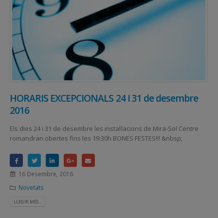
HORARIS EXCEPCIONALS 24 I 31 de desembre
2016
Els dies 24 i 31 de desembre les instal·lacions de Mira-Sol Centre
romandran obertes fins les 19:30h BONES FESTES!!! &nbsp;
16 Desembre, 2016
Novetats
LLEGIR MÉS...