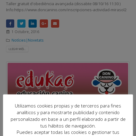
Taller gratuït d'obediència avançada (dissabte 08/10/16 11:30 )
Info:https://www.doncanino.com/inscripciones-actividad-mirasol2
1 Octubre, 2016
Notícies|Novetats
LLEGIR MÉS...
Utilizamos cookies propias y de terceros para fines
analíticos y para mostrarte publicidad y contenido
personalizado en base a un perfil elaborado a partir de
tus hábitos de navegación.
Puedes aceptar todas las cookies o gestionar tus