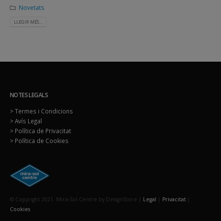
Novetats
LLEGIR MÉS...
NOTES LEGALS
> Termes i Condicions
> Avís Legal
> Política de Privacitat
> Política de Cookies
© Copyright 2021. Mira-Sol Centre by DesignStore |
Legal
|
Privacitat
|
Cookies