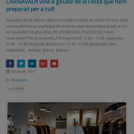
CARNAVAL!!! vine a gaudir de la Festa que hem
preparat per a tu!!!
Dissabte 25 de febrer, Mira-sol Centre estarà de GRESCA! Vine amb
la teva disfressa i participa de la Festa que hem preparat per a tu!!!
Hi haurà BATUCADA, BALL DE DISFRESSES, PHOTOCALL i més
sorpreses!!! No te la perdis, t'hi esperem!!! 11:00 - 11:45: Batucada
11:45 - 13:30: Festa de disfresses 12:30 - 13:30: photocall i més
sorpreses... &nbsp; &nbsp; &nbsp;
6 Febrer, 2017
Novetats
LLEGIR MÉS...