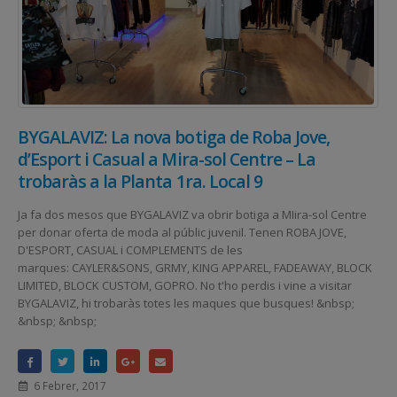
BYGALAVIZ: La nova botiga de Roba Jove,
d’Esport i Casual a Mira-sol Centre – La
trobaràs a la Planta 1ra. Local 9
Ja fa dos mesos que BYGALAVIZ va obrir botiga a MIira-sol Centre
per donar oferta de moda al públic juvenil. Tenen ROBA JOVE,
D'ESPORT, CASUAL i COMPLEMENTS de les
marques: CAYLER&SONS, GRMY, KING APPAREL, FADEAWAY, BLOCK
LIMITED, BLOCK CUSTOM, GOPRO. No t'ho perdis i vine a visitar
BYGALAVIZ, hi trobaràs totes les maques que busques! &nbsp;
&nbsp; &nbsp;
6 Febrer, 2017