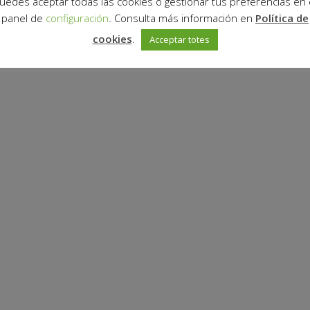
uedes aceptar todas las cookies o gestionar tus preferencias en 
panel de
configuración
. Consulta más información en
Política de
cookies
.
Acceptar totes