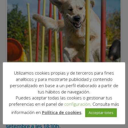
Utilizamos cookies propias y de terceros para fines
analíticos y para mostrarte publicidad y contenido
personalizado en base a un perfil elaborado a partir de
tus hábitos de navegación.
Puedes aceptar todas las cookies o gestionar tus
preferencias en el panel de
configuración
. Consulta más
información en
Política de cookies
.
Acceptar totes
DON CANINO – Taller de Agility, dissabte 17 de
setembre a les 18:30h.