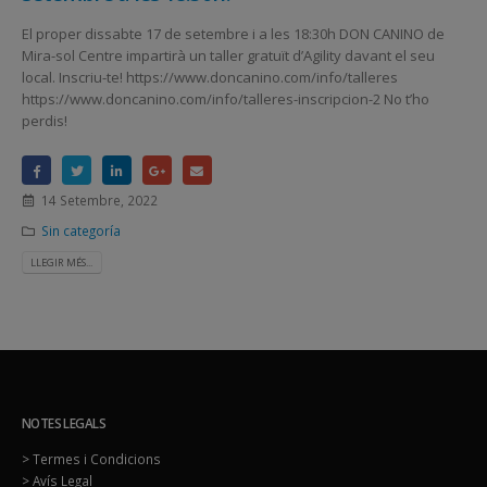
El proper dissabte 17 de setembre i a les 18:30h DON CANINO de
Mira-sol Centre impartirà un taller gratuït d’Agility davant el seu
local. Inscriu-te! https://www.doncanino.com/info/talleres
https://www.doncanino.com/info/talleres-inscripcion-2 No t’ho
perdis!
14 Setembre, 2022
Sin categoría
LLEGIR MÉS...
NOTES LEGALS
> Termes i Condicions
> Avís Legal