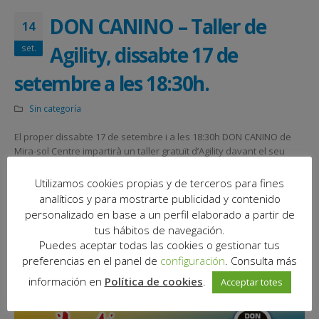
DON CANINO – Taller de
14
Agility, dissabte 17 de
set.
setembre a les 18:30h.
Sin categoría
El proper dissabte 17 de setembre i a les 18:30h DON CANINO de
Mira-sol Centre impartirà un taller gratuït d’Agility davant el seu
local.
Utilizamos cookies propias y de terceros para fines
Inscriu-te!
analíticos y para mostrarte publicidad y contenido
personalizado en base a un perfil elaborado a partir de
https://www.doncanino.com/info/talleres
tus hábitos de navegación.
Puedes aceptar todas las cookies o gestionar tus
https://www.doncanino.com/info/talleres-inscripcion-2
preferencias en el panel de
configuración
. Consulta más
No t’ho perdis!
información en
Política de cookies
.
Acceptar totes