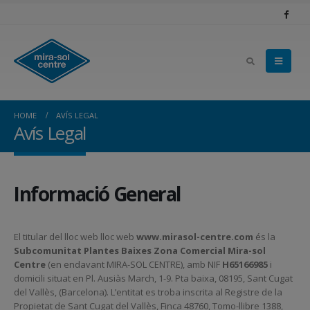
HOME
AVÍS LEGAL
Avís Legal
Informació General
El titular del lloc web lloc web
www.mirasol-centre.com
és la
Subcomunitat Plantes Baixes Zona Comercial Mira-sol
Centre
(en endavant MIRA-SOL CENTRE), amb NIF
H65166985
i
domicili situat en Pl. Ausiàs March, 1-9. Pta baixa, 08195, Sant Cugat
del Vallès, (Barcelona). L’entitat es troba inscrita al Registre de la
Propietat de Sant Cugat del Vallès, Finca 48760, Tomo-llibre 1388,