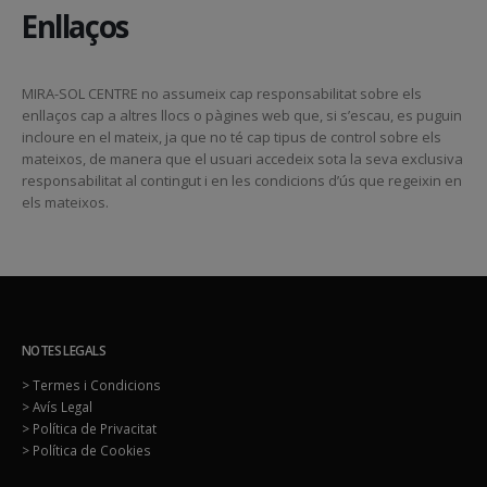
Enllaços
MIRA-SOL CENTRE no assumeix cap responsabilitat sobre els
enllaços cap a altres llocs o pàgines web que, si s’escau, es puguin
incloure en el mateix, ja que no té cap tipus de control sobre els
mateixos, de manera que el usuari accedeix sota la seva exclusiva
responsabilitat al contingut i en les condicions d’ús que regeixin en
els mateixos.
NOTES LEGALS
> Termes i Condicions
> Avís Legal
> Política de Privacitat
> Política de Cookies