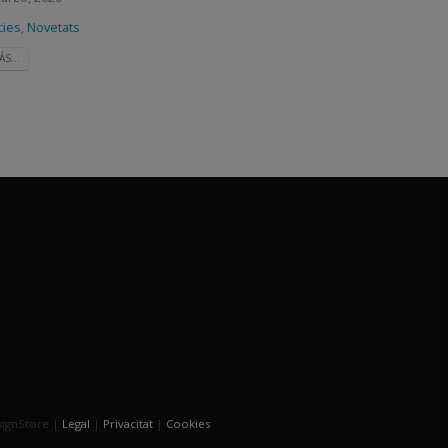
cies
,
Novetats
S...
signStore |
Legal
|
Privacitat
|
Cookies