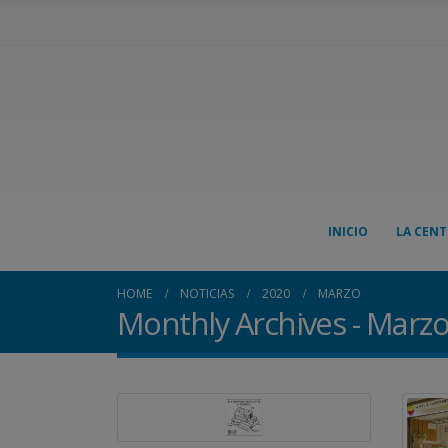
INICIO
LA CENT
HOME
NOTICIAS
2020
MARZO
Monthly Archives - Marz