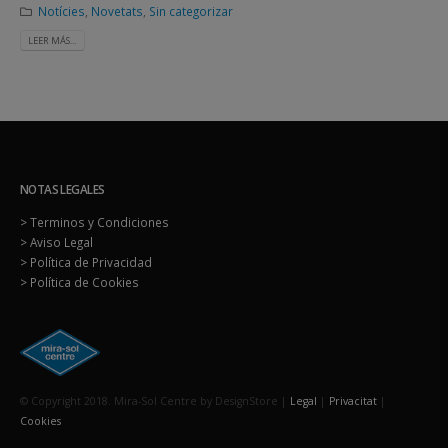
Notícies
,
Novetats
,
Sin categorizar
LEER MÁS...
NOTAS LEGALES
> Terminos y Condiciones
> Aviso Legal
> Política de Privacidad
> Política de Cookies
© Copyright 2018. Mira-Sol Centre by DesignStore |
Legal
|
Privacitat
|
Cookies