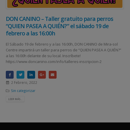
DON CANINO – Taller gratuito para perros
“QUIEN PASEA A QUIÉN?” el sábado 19 de
febrero a las 16:00h
El Sábado 19 de febrero y a las 16:00h, DON CANINO de Mira-sol
Centre impartirá un taller para perros de “QUIEN PASEA A QUIÉN?”
a las 16:00h delante de su local. Inscríbete!
https://www.doncanino.com/info/talleres-inscripcion-2
2 Febrero, 2022
Sin categorizar
LEER MÁS...