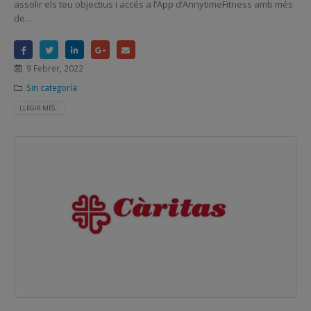
assolir els teu objectius i accés a l’App d’AnnytimeFitness amb més
de...
9 Febrer, 2022
Sin categoría
LLEGIR MÉS...