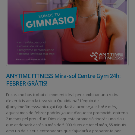
ANYTIME FITNESS Mira-sol Centre Gym 24h:
FEBRER GRÀTIS!
Encara no has trobat el moment ideal per combinar una rutina
d’exercicis amb la teva vida Quotidiana? L’equip de
@anytimefitnesssantcugat t’ajudarà a aconseguir-ho! A més,
aquest mes de febrer podràs gaudir d’aquesta promoció: entrena
2 mesos pel preu d’un! Dins d’aquesta promoció tindràs una clau
que et donarà accés a més de 5.000 clubs de tot el món, 55 minuts
amb un dels seus entrenadors que t’ajudarà a preparar-te per