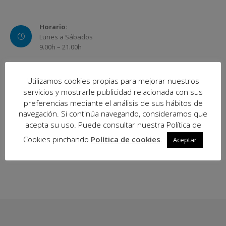
Horario:
Lunes a Sábados
9.00h – 21.00h
Utilizamos cookies propias para mejorar nuestros
servicios y mostrarle publicidad relacionada con sus
preferencias mediante el análisis de sus hábitos de
navegación. Si continúa navegando, consideramos que
acepta su uso. Puede consultar nuestra Política de
Cookies pinchando
Política de cookies
.
Aceptar