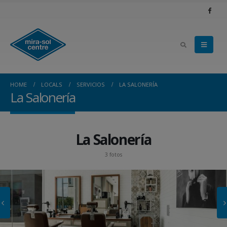
HOME
LOCALS
SERVICIOS
LA SALONERÍA
La Salonería
La Salonería
3 fotos