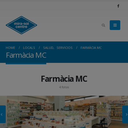
HOME
LOCALS
SALUD
,
SERVICIOS
FARMÀCIA MC
Farmàcia MC
Farmàcia MC
4 fotos