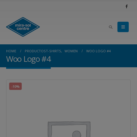
HOME
PRODUCTOS
T-SHIRTS
,
WOMEN
WOO LOGO #4
Woo Logo #4
-10%