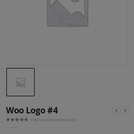
Woo Logo #4
( No hay valoraciones aún. )
0
out of 5