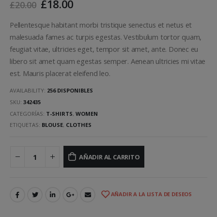
£
18.00
£
20.00
Pellentesque habitant morbi tristique senectus et netus et
malesuada fames ac turpis egestas. Vestibulum tortor quam,
feugiat vitae, ultricies eget, tempor sit amet, ante. Donec eu
libero sit amet quam egestas semper. Aenean ultricies mi vitae
est. Mauris placerat eleifend leo.
AVAILABILITY:
256 DISPONIBLES
SKU:
342435
CATEGORÍAS:
T-SHIRTS
,
WOMEN
ETIQUETAS:
BLOUSE
,
CLOTHES
AÑADIR AL CARRITO
AÑADIR A LA LISTA DE DESEOS