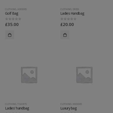
CLOTHING
,
HOODIES
CLOTHING
,
DRESS
Golf Bag
Ladies Handbag
£
35.00
£
20.00
0
out of 5
0
out of 5
CLOTHING
,
T-SHIRTS
CLOTHING
,
HOODIES
Ladies' handbag
Luxury bag