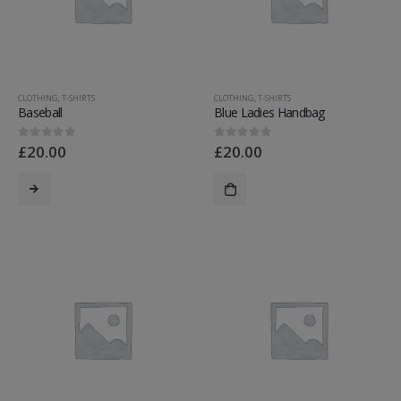
CLOTHING
,
T-SHIRTS
CLOTHING
,
T-SHIRTS
Baseball
Blue Ladies Handbag
£
20.00
£
20.00
0
out of 5
0
out of 5