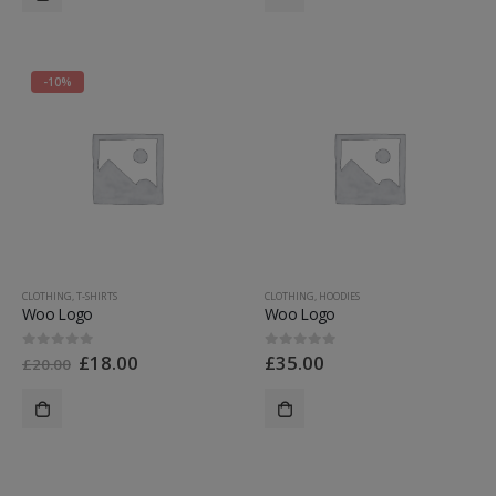
-10%
CLOTHING
,
T-SHIRTS
CLOTHING
,
HOODIES
Woo Logo
Woo Logo
£
18.00
£
35.00
0
out of 5
0
out of 5
£
20.00