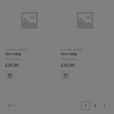
CLOTHING
,
T-SHIRTS
CLOTHING
,
HOODIES
Woo Ninja
Woo Ninja
£
20.00
£
35.00
0
out of 5
0
out of 5
1
2