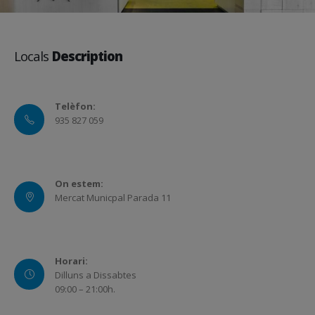
Locals
Description
Telèfon:
935 827 059
On estem:
Mercat Municpal Parada 11
Horari:
Dilluns a Dissabtes
09:00 – 21:00h.