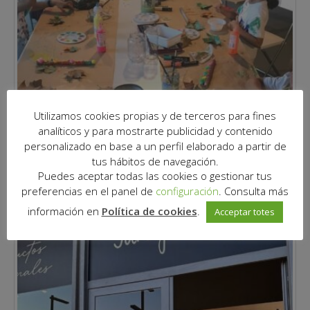
Utilizamos cookies propias y de terceros para fines
analíticos y para mostrarte publicidad y contenido
personalizado en base a un perfil elaborado a partir de
tus hábitos de navegación.
Puedes aceptar todas las cookies o gestionar tus
preferencias en el panel de
configuración
. Consulta más
información en
Política de cookies
.
Acceptar totes