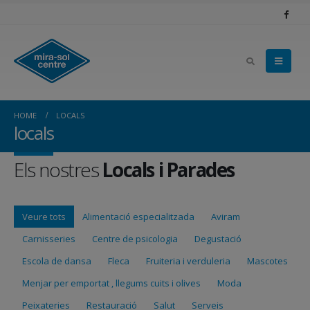
HOME
LOCALS
locals
Els nostres
Locals i Parades
Veure tots
Alimentació especialitzada
Aviram
Carnisseries
Centre de psicologia
Degustació
Escola de dansa
Fleca
Fruiteria i verduleria
Mascotes
Menjar per emportat , llegums cuits i olives
Moda
Peixateries
Restauració
Salut
Serveis