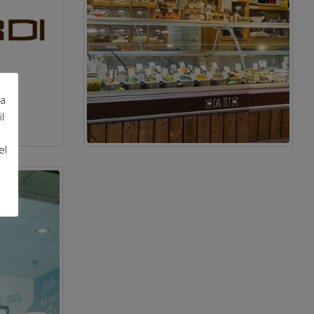
ra
l
el