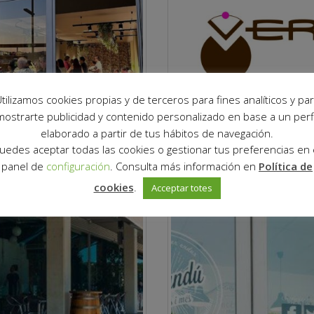
tilizamos cookies propias y de terceros para fines analíticos y pa
mostrarte publicidad y contenido personalizado en base a un perfi
elaborado a partir de tus hábitos de navegación.
uedes aceptar todas las cookies o gestionar tus preferencias en 
panel de
configuración
. Consulta más información en
Política de
cookies
.
Acceptar totes