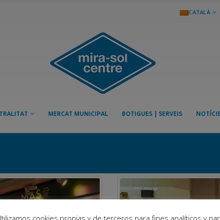
CATALÀ
TRALITAT
MERCAT MUNICIPAL
BOTIGUES | SERVEIS
NOTÍCI
tilizamos cookies propias y de terceros para fines analíticos y pa