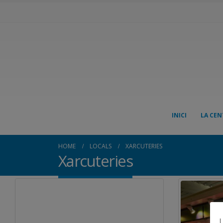
INICI
LA CEN
HOME
LOCALS
XARCUTERIES
Xarcuteries
U