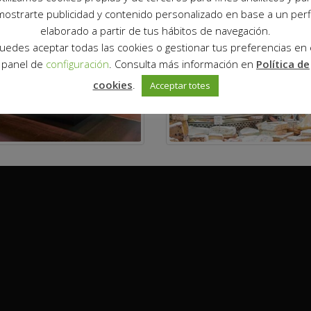
mostrarte publicidad y contenido personalizado en base a un perfi
elaborado a partir de tus hábitos de navegación.
uedes aceptar todas las cookies o gestionar tus preferencias en 
panel de
configuración
. Consulta más información en
Política de
cookies
.
Acceptar totes