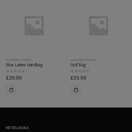
CLOTHING
,
T-SHIRTS
CLOTHING
,
HOODIES
Blue Ladies Handbag
Golf Bag
£
20.00
£
35.00
0
out of 5
0
out of 5
NOTES LEGALS