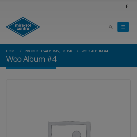
HOME
PRODUCTES
ALBUMS
,
MUSIC
WOO ALBUM #4
Woo Album #4