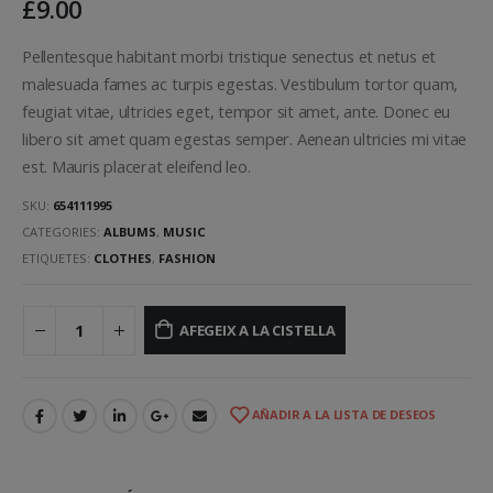
£
9.00
Pellentesque habitant morbi tristique senectus et netus et
malesuada fames ac turpis egestas. Vestibulum tortor quam,
feugiat vitae, ultricies eget, tempor sit amet, ante. Donec eu
libero sit amet quam egestas semper. Aenean ultricies mi vitae
est. Mauris placerat eleifend leo.
SKU:
654111995
CATEGORIES:
ALBUMS
,
MUSIC
ETIQUETES:
CLOTHES
,
FASHION
AFEGEIX A LA CISTELLA
AÑADIR A LA LISTA DE DESEOS