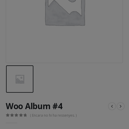
Woo Album #4
( Encara no hi ha ressenyes. )
0
out of 5