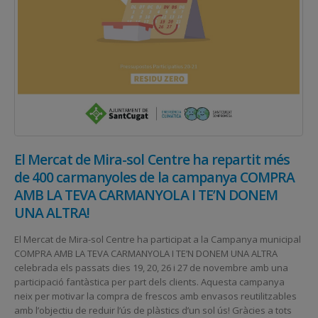
El Mercat de Mira-sol Centre ha repartit més
de 400 carmanyoles de la campanya COMPRA
AMB LA TEVA CARMANYOLA I TE’N DONEM
UNA ALTRA!
El Mercat de Mira-sol Centre ha participat a la Campanya municipal
COMPRA AMB LA TEVA CARMANYOLA I TE’N DONEM UNA ALTRA
celebrada els passats dies 19, 20, 26 i 27 de novembre amb una
participació fantàstica per part dels clients. Aquesta campanya
neix per motivar la compra de frescos amb envasos reutilitzables
amb l’objectiu de reduir l’ús de plàstics d’un sol ús! Gràcies a tots