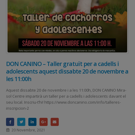
DON CANINO – Taller gratuït per a cadells i
adolescents aquest dissabte 20 de novembre a
les 11:00h
Aquest dissabte 20 de novembre i a les 11:00h, DON CANINO Mira-
sol Centre impartirà un taller per a cadells i adolescents davant el
seu local. Inscriu-t’hi! https://www.doncanino.com/info/talleres-
inscripcion-2
20 Novembre, 2021