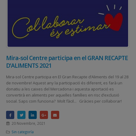
Mira-sol Centre participa en el GRAN RECAPTE
D’ALIMENTS 2021
Mira-sol Centre participa en El Gran Recapte d’Aliments del 19 al 28
de novembre! Aquest any la participació és diferent, es farà un
donatiu a les caixes del Mercadona i aquesta aportació es
convertirà en aliments per aquelles famílies en risc d’exclusió
social. Saps com funciona? Molt fàcil... Gràcies per col·laborar!
20 Novembre, 2021
Sin categoría