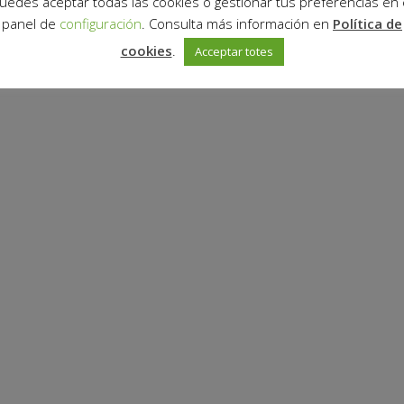
uedes aceptar todas las cookies o gestionar tus preferencias en 
panel de
configuración
. Consulta más información en
Política de
cookies
.
Acceptar totes