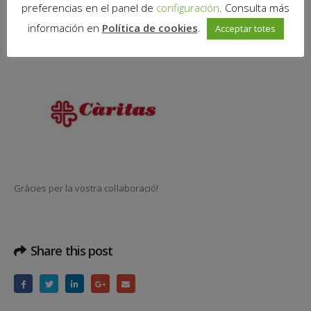
que CÀRITAS munta cada mes a la placeta del davant del Mercat.
preferencias en el panel de
configuración
. Consulta más
información en
Política de cookies
.
Acceptar totes
Aquest dissabte 12 de febrer CÀRITAS us espera a Mira-sol
Centre
Gràcies per la vostra col·laboració!
Share this post