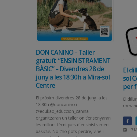
DON CANINO – Taller
gratuït “ENSINISTRAMENT
BÀSIC” – Divendres 28 de
El di
juny a les 18:30h a Mira-sol
sol 
Centre
per f
El pròxim divendres 28 de juny a les
El dill
18:30h @doncanino i
romandr
@edukao_educcion_canina
organitzaran un taller on t’ensenyaran
les millors tècniques d´ensinistrament
17 M
bàsic🐶. No t’ho pots perdre, vine i