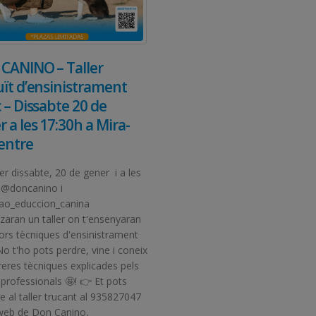
CANINO – Taller
uït d’ensinistrament
 – Dissabte 20 de
 a les 17:30h a Mira-
Centre
er dissabte, 20 de gener i a les
 @doncanino i
o_educcion_canina
zaran un taller on t'ensenyaran
lors tècniques d'ensinistrament
No t'ho pots perdre, vine i coneix
reres tècniques explicades pels
 professionals 🤩! 👉 Et pots
re al taller trucant al 935827047
 web de Don Canino,