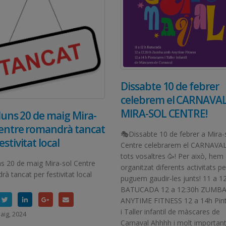
Dissabte 10 de febrer
celebrem el CARNAVAL
MIRA-SOL CENTRE!
lluns 20 de maig Mira-
Centre romandrà tancat
🎭Dissabte 10 de febrer a Mira-
estivitat local
Centre celebrarem el CARNAVA
tots vosaltres 🥳! Per això, hem
uns 20 de maig Mira-sol Centre
organitzat diferents activitats p
à tancat per festivitat local
puguem gaudir-les junts! 11 a 1
BATUCADA 12 a 12:30h ZUMB
ANYTIME FITNESS 12 a 14h Pin
i Taller infantil de màscares de
aig, 2024
Carnaval Ahhhh i molt important