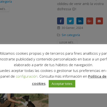
categoría
oblideu de venir amb la vostra
disfressa 😉!
MÉS...
30 Gener, 2024
Sin categoría
LLEGIR MÉS...
tilizamos cookies propias y de terceros para fines analíticos y pa
mostrarte publicidad y contenido personalizado en base a un perfi
elaborado a partir de tus hábitos de navegación.
uedes aceptar todas las cookies o gestionar tus preferencias en 
panel de
configuración
. Consulta más información en
Política de
cookies
.
Acceptar totes