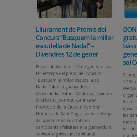
Lliurament de Premis del
DON 
Concurs “Busquem la millor
grat
escudella de Nadal” –
bàsic
Divendres 12 de gener
gener
sol 
El passat divendres 12 de gener, es va
fer entrega del premi del concurs
El prop
"Busquem la millor escudella de
17:30h
Nadal." 🎄 a la guanyadora
@eduka
@clauidedia. Esther Madrona, regidora
organit
d'Infància, Joventut, Gent Gran,
les mil
Promoció de la Ciutat i Memòria
bàsic. 
Històrica de Sant Cugat, va fer entrega
les dar
del premi. Gràcies a tots els
millors
participants i felicitats a la guanyadora!
inscriu
🥳 #sorteig #escudella #nadal
o a la