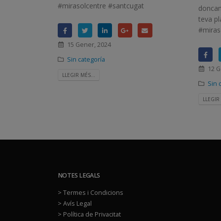
#mirasolcentre #santcugat
doncan
teva p
#miras
15 Gener, 2024
Sin categoría
12 G
LLEGIR MÉS...
Sin 
LLEGIR 
NOTES LEGALS
> Termes i Condicions
> Avís Legal
> Política de Privacitat