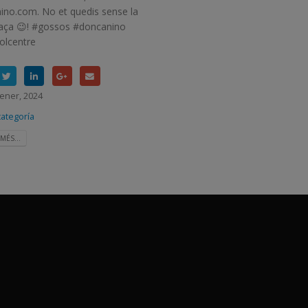
ino.com. No et quedis sense la
laça 😉! #gossos #doncanino
olcentre
ener, 2024
categoría
MÉS...