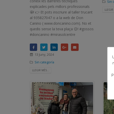
coneix les darreres tècniques
Sin 
explicades pels millors professionals
LLEGIR 
🤩! 👉 Et pots inscriure al taller trucant
al 935827047 o a la web de Don
Canino ( www.doncanino.com). No et
quedis sense la teva plaça 😉! #gossos
#doncanino #mirasolcentre
13 Juny, 2024
U
Sin categoría
LLEGIR MÉS...
P