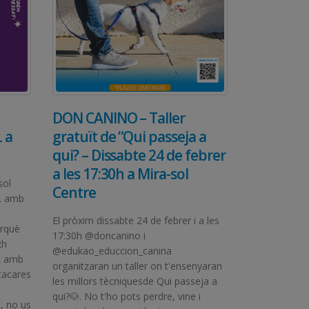
DON CANINO – Taller
 a
gratuït de “Qui passeja a
qui? – Dissabte 24 de febrer
a les 17:30h a Mira-sol
sol
Centre
L amb
El pròxim dissabte 24 de febrer i a les
erquè
17:30h @doncanino i
2h
@edukao_educcion_canina
A amb
organitzaran un taller on t'ensenyaran
tacares
les millors tècniquesde Qui passeja a
qui?🐶. No t'ho pots perdre, vine i
, no us