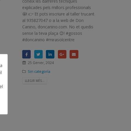
coneix les darreres tècniques
explicades pels millors professionals
🤩! 👉 Et pots inscriure al taller trucant
al 935827047 o a la web de Don
Canino, doncanino.com. No et quedis
sense la teva plaça 😉! #gossos
#doncanino #mirasolcentre
25 Gener, 2024
ra
Sin categoría
l
LLEGIR MÉS...
el