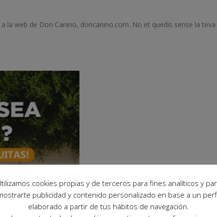
7 o a la web de Don Canino, doncanino.com. No et quedis sense la teva
tilizamos cookies propias y de terceros para fines analíticos y pa
mostrarte publicidad y contenido personalizado en base a un perfi
elaborado a partir de tus hábitos de navegación.