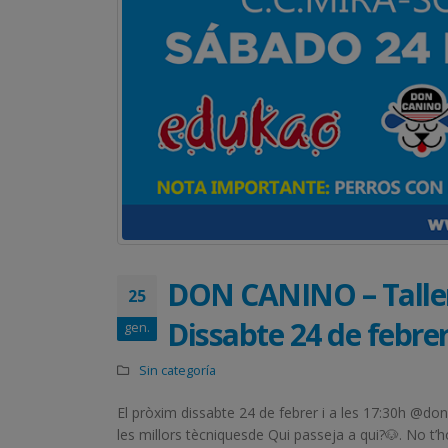
DON CANINO – Taller 
25
Dissabte 24 de febrer
gen.
Sin categoría
El pròxim dissabte 24 de febrer i a les 17:30h @do
les millors tècniquesde Qui passeja a qui?🐶. No t’h