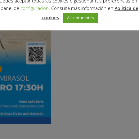
uedes aceptar todas las cookies o gestionar tus preferencias en 
panel de
configuración
. Consulta más información en
Política de
cookies
.
Acceptar totes