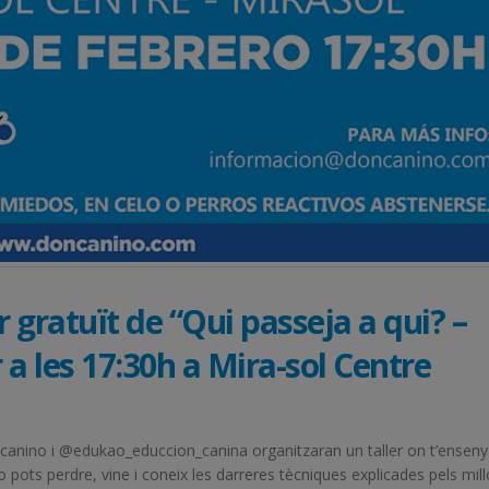
gratuït de “Qui passeja a qui? –
 a les 17:30h a Mira-sol Centre
ncanino i @edukao_educcion_canina organitzaran un taller on t’ensen
o pots perdre, vine i coneix les darreres tècniques explicades pels mill