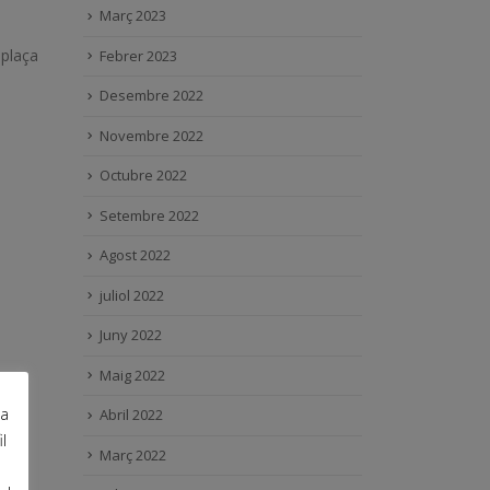
Març 2023
 plaça
Febrer 2023
Desembre 2022
Novembre 2022
Octubre 2022
Setembre 2022
Agost 2022
juliol 2022
Juny 2022
Maig 2022
ra
Abril 2022
l
Març 2022