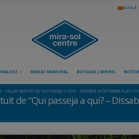
CATALÀ
TRALITAT
MERCAT MUNICIPAL
BOTIGUES | SERVEIS
NOTÍCI
– TALLER GRATUÏT DE “QUI PASSEJA A QUI? – DISSABTE 24 DE FEBRER A LES 17:
ït de “Qui passeja a qui? – Dissab