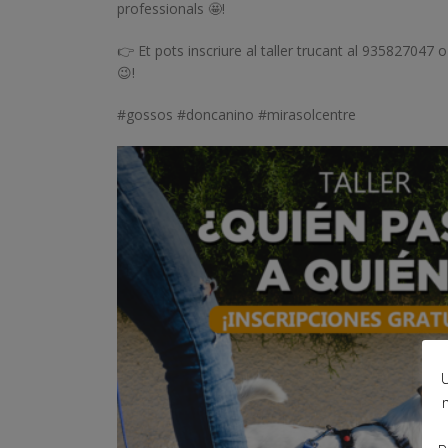
professionals 🤩!
👉 Et pots inscriure al taller trucant al 93582704
😉!
#gossos #doncanino #mirasolcentre
U