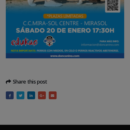
Share this post