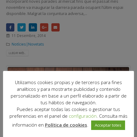
incorporant noves parades al mercat fins que el passat més
novembre va inaugurar la darrera parada ocupant l’últim espai
disponible. Malgrat la conjuntura adversa,...
11 Desembre, 2014
Notícies|Novetats
LLEGIR MÉS...
Utilizamos cookies propias y de terceros para fines
analíticos y para mostrarte publicidad y contenido
personalizado en base a un perfil elaborado a partir de
tus hábitos de navegación.
Puedes aceptar todas las cookies o gestionar tus
preferencias en el panel de
configuración
. Consulta más
información en
Política de cookies
.
Acceptar totes