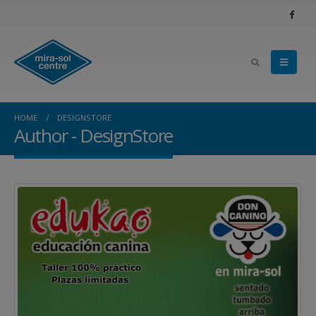
HOME
DESIGNSTORE
Author - DesignStore