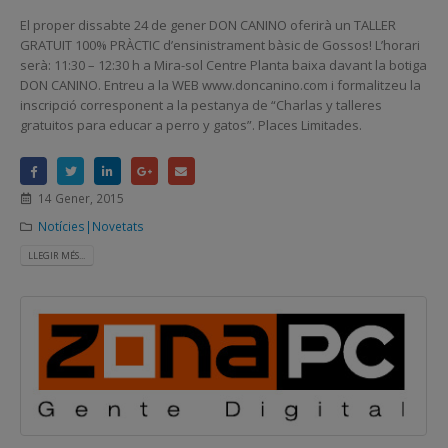
El proper dissabte 24 de gener DON CANINO oferirà un TALLER
GRATUIT 100% PRÀCTIC d’ensinistrament bàsic de Gossos! L’horari
serà: 11:30 – 12:30 h a Mira-sol Centre Planta baixa davant la botiga
DON CANINO. Entreu a la WEB www.doncanino.com i formalitzeu la
inscripció corresponent a la pestanya de “Charlas y talleres
gratuitos para educar a perro y gatos”. Places Limitades.
14 Gener, 2015
Notícies|Novetats
LLEGIR MÉS...