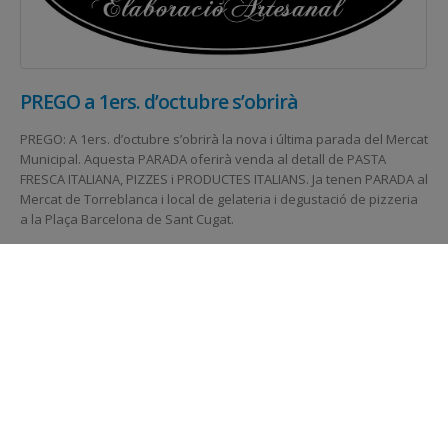
PREGO a 1ers. d’octubre s’obrirà
PREGO: A 1ers. d’octubre s’obrirà la nova i última parada del Mercat
Municipal. Aquesta PARADA oferirà venda al detall de PASTA
FRESCA ITALIANA, PIZZES i PRODUCTES ITALIANS. Ja tenen PARADA al
Mercat de Torreblanca i local de gelateria i degustació de pizzeria
a la Plaça Barcelona de Sant Cugat.
1 Octubre, 2014
Notícies|Novetats
LLEGIR MÉS...