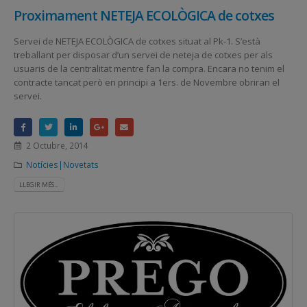
Proximament NETEJA ECOLÒGICA de cotxes
Servei de NETEJA ECOLÒGICA de cotxes situat al Pk-1. S’està
treballant per disposar d’un servei de neteja de cotxes per als
usuaris de la centralitat mentre fan la compra. Encara no tenim el
contracte tancat però en principi a 1ers. de Novembre obriran el
servei.
2 Octubre, 2014
Notícies|Novetats
LLEGIR MÉS...