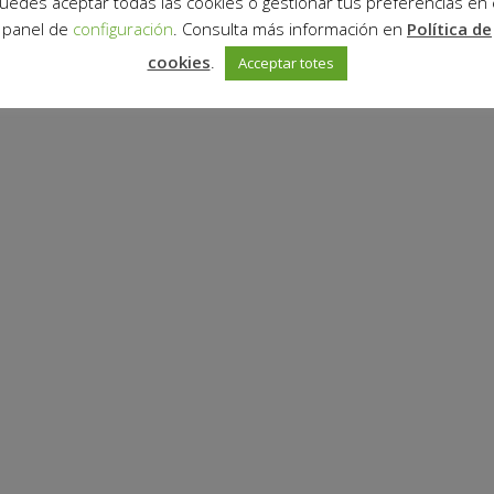
uedes aceptar todas las cookies o gestionar tus preferencias en 
panel de
configuración
. Consulta más información en
Política de
cookies
.
Acceptar totes