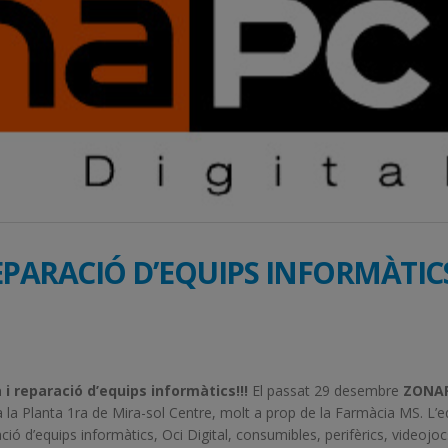
EPARACIÓ D’EQUIPS INFORMÀTICS
 i reparació d’equips informàtics!!!
El passat 29 desembre
ZONA
t a la Planta 1ra de Mira-sol Centre, molt a prop de la Farmàcia MS. L’e
ió d’equips informàtics, Oci Digital, consumibles, perifèrics, videojoc