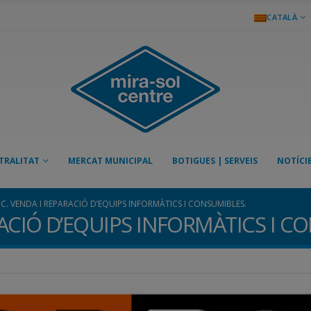
CATALÀ
TRALITAT
MERCAT MUNICIPAL
BOTIGUES | SERVEIS
NOTÍCI
. VENDA I REPARACIÓ D’EQUIPS INFORMÀTICS I CONSUMIBLES.
ACIÓ D’EQUIPS INFORMÀTICS I C