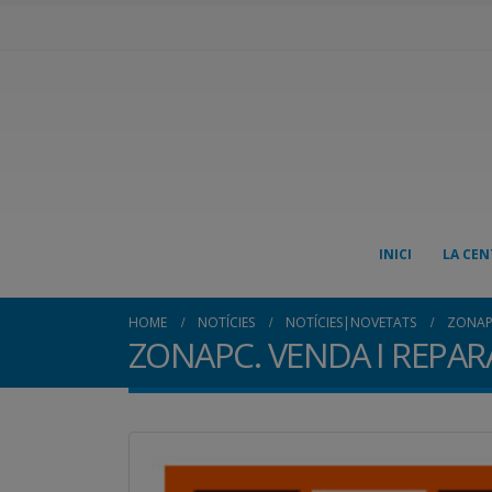
INICI
LA CEN
HOME
NOTÍCIES
NOTÍCIES|NOVETATS
ZONAPC
ZONAPC. VENDA I REPAR