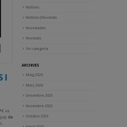
Notícies
Notícies|Novetats
Novedades
Novetats
Sin categoría
ARCHIVES
 I
Maig 2026
Març 2026
Desembre 2025
Novembre 2025
PC
va
Octubre 2025
quip
de
s,
Agost 2025