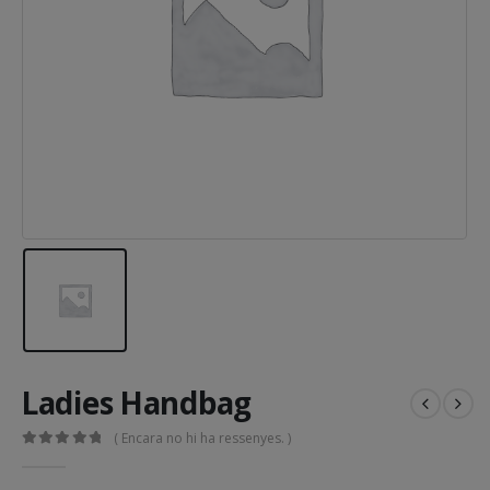
Ladies Handbag
( Encara no hi ha ressenyes. )
0
out of 5