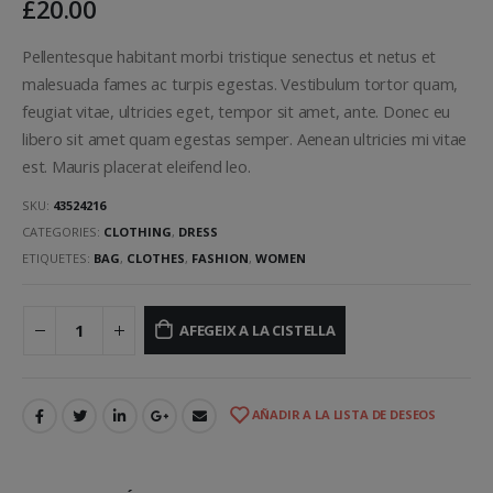
£
20.00
Pellentesque habitant morbi tristique senectus et netus et
malesuada fames ac turpis egestas. Vestibulum tortor quam,
feugiat vitae, ultricies eget, tempor sit amet, ante. Donec eu
libero sit amet quam egestas semper. Aenean ultricies mi vitae
est. Mauris placerat eleifend leo.
SKU:
43524216
CATEGORIES:
CLOTHING
,
DRESS
ETIQUETES:
BAG
,
CLOTHES
,
FASHION
,
WOMEN
AFEGEIX A LA CISTELLA
AÑADIR A LA LISTA DE DESEOS