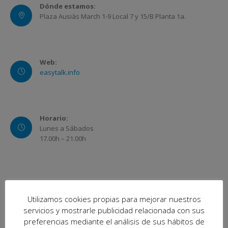
Dónde estamos:
Plaza Ausiàs March 1-9 Local 7 y 15/B Planta 1a.
Web:
easytalk.info
Horario:
Lunes a Sábados
17.00h – 21.00h
Utilizamos cookies propias para mejorar nuestros
servicios y mostrarle publicidad relacionada con sus
preferencias mediante el análisis de sus hábitos de