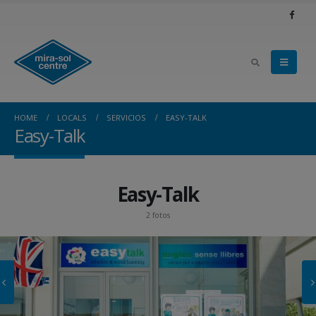
HOME
LOCALS
SERVICIOS
EASY-TALK
Easy-Talk
Easy-Talk
2 fotos