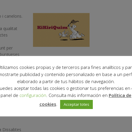
o i canelons.
a qualitat
ctes
unt per
amburgueses
SEGUEIX-NOS:
tilizamos cookies propias y de terceros para fines analíticos y pa
arietat de
er llepar-se
mostrarte publicidad y contenido personalizado en base a un perfi
elaborado a partir de tus hábitos de navegación.
uedes aceptar todas las cookies o gestionar tus preferencias en 
íssims.
panel de
configuración
. Consulta más información en
Política de
cookies
.
Acceptar totes
zat.
 a Dissabtes