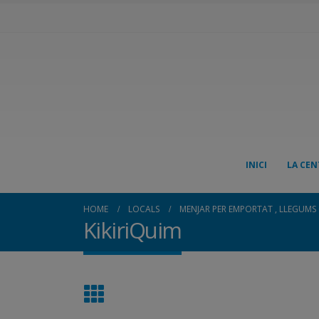
INICI
LA CEN
HOME
LOCALS
MENJAR PER EMPORTAT , LLEGUMS C
KikiriQuim