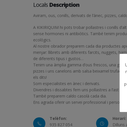
Locals
Description
Aviram, ous, conills, derivats de l’ànec, pizzes, cald
A KIKIRIQUIM hi pots trobar pollastres i conills d’alt
sense hormones ni antibiòtics. També tenim produ
ecològics.
Al nostre obrador preparem cada dia productes ap
menjar: llibrets amb diferents farcits, nuggets, h
de diferents tipus i gustos…
U
Tenim una àmplia gamma d’ous frescos, una gran v
pizzes i uns canelons amb salsa beixamel trufada p
els dits!
Som especialistes en ànec i derivats.
P
Divendres i dissabtes fem uns pollastres a l’ast bon
També preparem caldo casolà cada dia.
Ens agrada oferir un servei professional i personalit
Telèfon:
Horari:
935 827 054
Dilluns