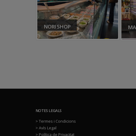
NORI SHOP
MA
t
NOTES LEGALS
> Termes i Condicions
> Avís Legal
> Política de Privacitat