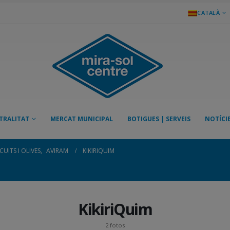
CATALÀ
TRALITAT
MERCAT MUNICIPAL
BOTIGUES | SERVEIS
NOTÍCI
UITS I OLIVES
,
AVIRAM
KIKIRIQUIM
KikiriQuim
2 fotos